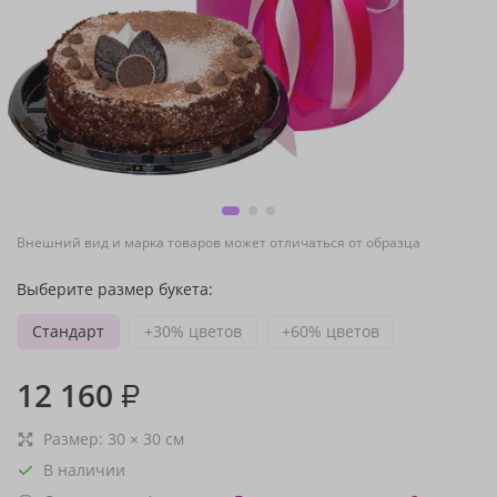
Внешний вид и марка товаров может отличаться от образца
Выберите размер букета:
Стандарт
+30% цветов
+60% цветов
12 160
₽
Размер:
30
×
30
см
В наличии