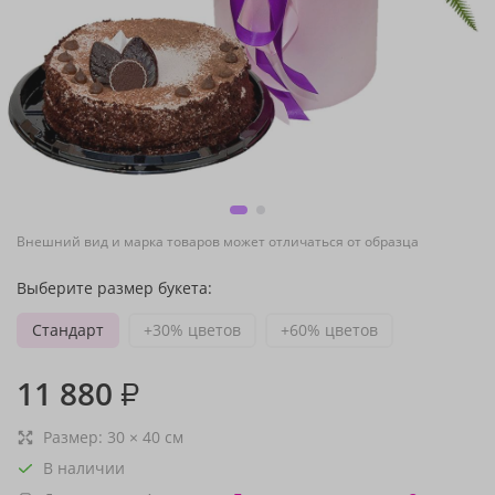
Внешний вид и марка товаров может отличаться от образца
Выберите размер букета:
Стандарт
+30% цветов
+60% цветов
11 880
₽
Размер:
30
×
40
см
В наличии