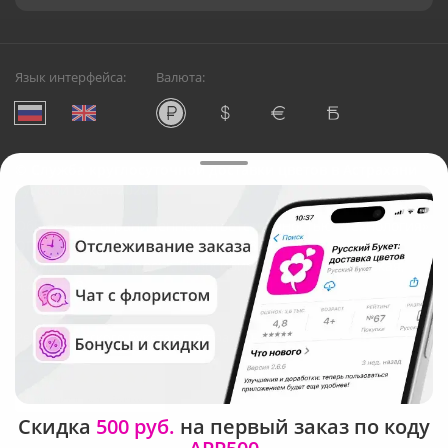
Язык интерфейса:
Валюта:
©
Служба круглосуточной доставки цветов в Астрахани
Русский Букет, 2026
Общество с ограниченной ответственностью «Технология»
ОГРН: 1195476081745, ИНН: 5410081997
Юридический адрес: г. Новосибирск, ул. Ипподромская,
д.42, оф. 3
Рейтинг Русского букета в г. Астрахань
Скидка
500 руб.
на первый заказ по коду