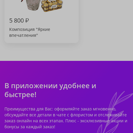
5 800
₽
Композиция "Яркие
впечатления"
В приложении удобнее и
быстрее!
Преимущества для Вас: оформляйте заказ мгновенно,
обсуждайте все детали в чате с флористом и отслеживайте
заказ онлайн на всех этапах. Плюс - эксклюзивные акции и
бонусы за каждый заказ!