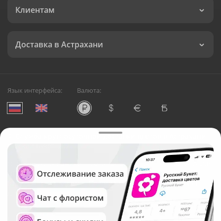
Клиентам
Доставка в Астрахани
Язык интерфейса:
Валюта:
©
Служба круглосуточной доставки цветов в Астрахани
Русский Букет, 2026
Общество с ограниченной ответственностью «Технология»
ОГРН: 1195476081745, ИНН: 5410081997
Юридический адрес: г. Новосибирск, ул. Ипподромская,
д.42, оф. 3
Рейтинг Русского букета в г. Астрахань