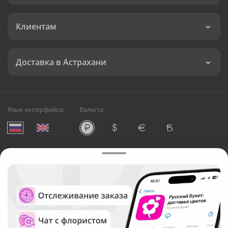
Клиентам
Доставка в Астрахани
Язык интерфейса:
Валюта:
©
Служба круглосуточной доставки цветов в Астрахани
Русский Букет, 2026
Общество с ограниченной ответственностью «Технология»
ОГРН: 1195476081745, ИНН: 5410081997
Юридический адрес: г. Новосибирск, ул. Ипподромская,
д.42, оф. 3