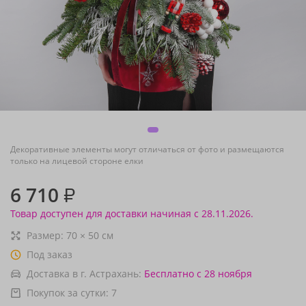
Декоративные элементы могут отличаться от фото и размещаются
только на лицевой стороне елки
6 710
₽
Товар доступен для доставки начиная с 28.11.2026.
Размер:
70
×
50
см
Под заказ
Доставка в г. Астрахань:
Бесплатно
с 28 ноября
Покупок за сутки:
7