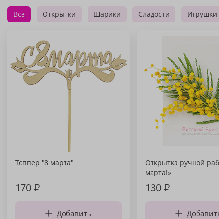
Все
Открытки
Шарики
Сладости
Игрушки
Топпер "8 марта"
Открытка ручной раб
марта!»
170
₽
130
₽
Добавить
Добавит