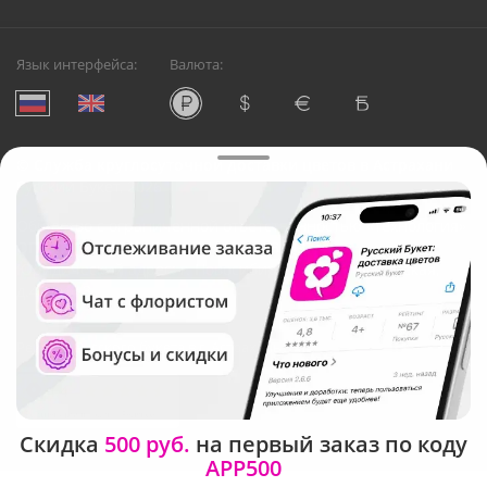
Язык интерфейса:
Валюта:
©
Служба круглосуточной доставки цветов в Астрахани
Русский Букет, 2026
Общество с ограниченной ответственностью «Технология»
ОГРН: 1195476081745, ИНН: 5410081997
Юридический адрес: г. Новосибирск, ул. Ипподромская,
д.42, оф. 3
Рейтинг Русского букета в г. Астрахань
Скидка
500 руб.
на первый заказ по коду
APP500