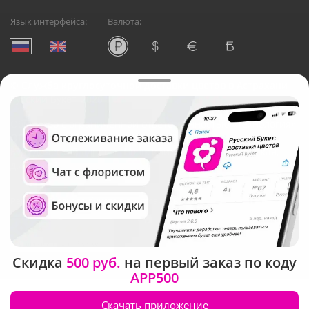
Язык интерфейса:
Валюта:
©
Служба круглосуточной доставки цветов в Астрахани
Русский Букет, 2026
Общество с ограниченной ответственностью «Технология»
ОГРН: 1195476081745, ИНН: 5410081997
Юридический адрес: г. Новосибирск, ул. Ипподромская,
д.42, оф. 3
Рейтинг Русского букета в г. Астрахань
Скидка
500 руб.
на первый заказ по коду
APP500
Скачать приложение