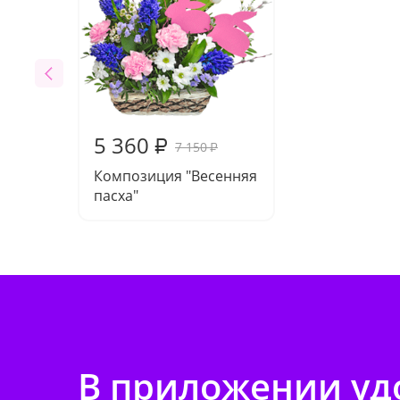
5 360
₽
7 150
₽
Композиция "Весенняя
пасха"
В приложении удо