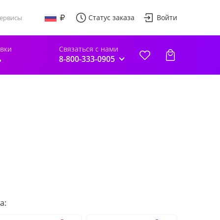
Статус заказа
Войти
ервисы
авки
Связаться с нами
ь
8-800-333-0905
а: