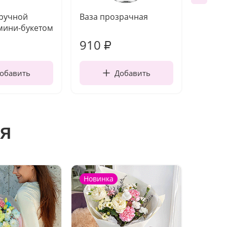
 ручной
Ваза прозрачная
Топпе
мини-букетом
910
150
₽
обавить
Добавить
я
Новинка