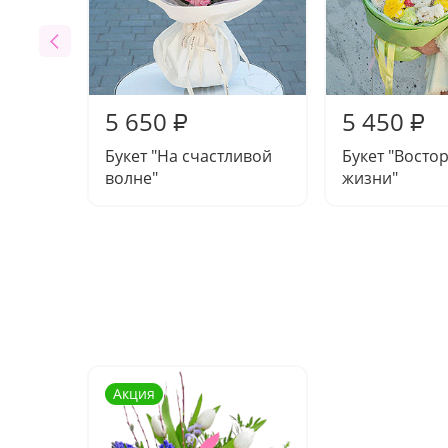
5 650
5 450
₽
₽
Букет "На счастливой
Букет "Востор
волне"
жизни"
Акция