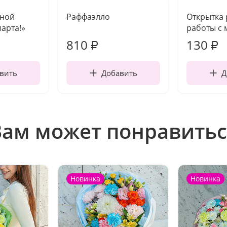
чной
Раффаэлло
Открытка
марта!»
работы с 
810
130
₽
₽
вить
Добавить
Д
Вам может понравитьс
Новинка
Новинка