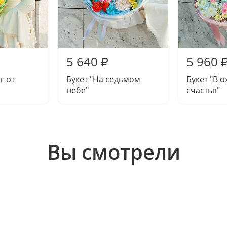
5 640
5 960
₽
г от
Букет "На седьмом
Букет "В 
небе"
счастья"
Вы смотрели