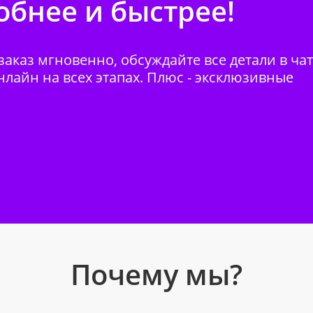
бнее и быстрее!
аказ мгновенно, обсуждайте все детали в ча
нлайн на всех этапах. Плюс - эксклюзивные
Почему мы?