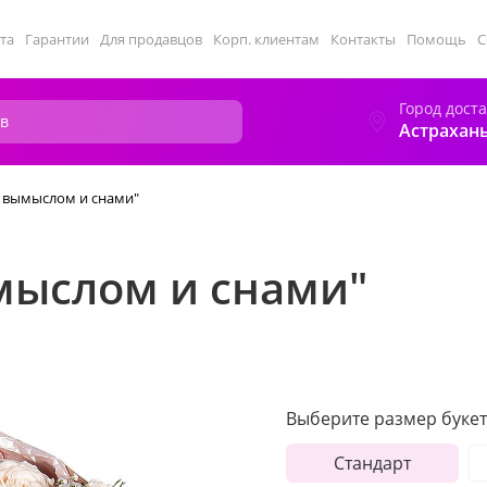
та
Гарантии
Для продавцов
Корп. клиентам
Контакты
Помощь
С
Город дост
Астрахан
 вымыслом и снами"
мыслом и снами"
Выберите размер букет
Стандарт