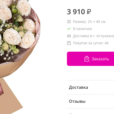
3 910
₽
Размер:
25
×
40
см
В наличии
Доставка в г. Астрахань
Покупок за сутки:
46
Заказать
Доставка
Отзывы