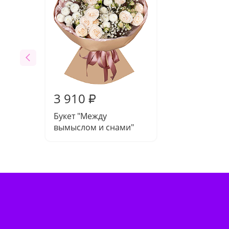
3 910
₽
Букет "Между
вымыслом и снами"