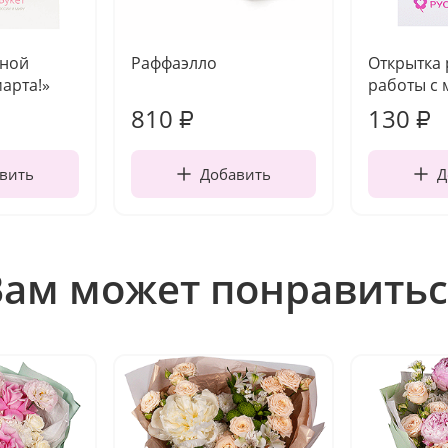
чной
Раффаэлло
Открытка
марта!»
работы с 
810
130
₽
₽
вить
Добавить
Д
Вам может понравитьс