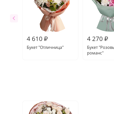
4 610
4 270
₽
₽
Букет "Отличница"
Букет "Розов
романс"