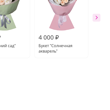
4 000
3 73
₽
₽
ний сад"
Букет "Солнечная
Букет 
акварель"
сказка