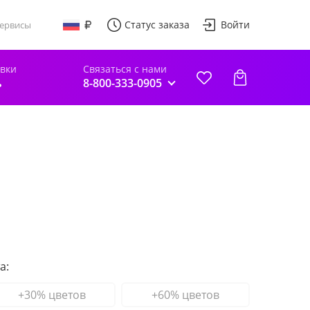
Статус заказа
Войти
ервисы
авки
Связаться с нами
ь
8-800-333-0905
а:
+30% цветов
+60% цветов