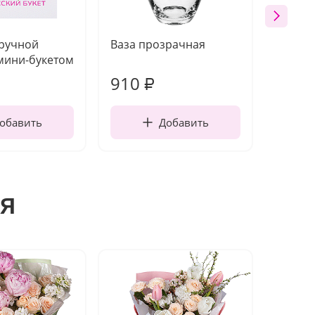
 ручной
Ваза прозрачная
Топпе
мини-букетом
910
150
₽
обавить
Добавить
я