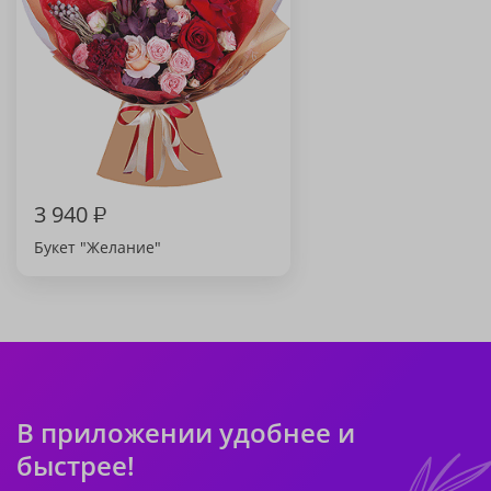
3 940
₽
Букет "Желание"
В приложении удобнее и
быстрее!