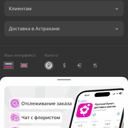
Клиентам
Доставка в Астрахани
Язык интерфейса:
Валюта:
©
Служба круглосуточной доставки цветов в Астрахани
Русский Букет, 2026
Общество с ограниченной ответственностью «Технология»
ОГРН: 1195476081745, ИНН: 5410081997
Юридический адрес: г. Новосибирск, ул. Ипподромская,
д.42, оф. 3