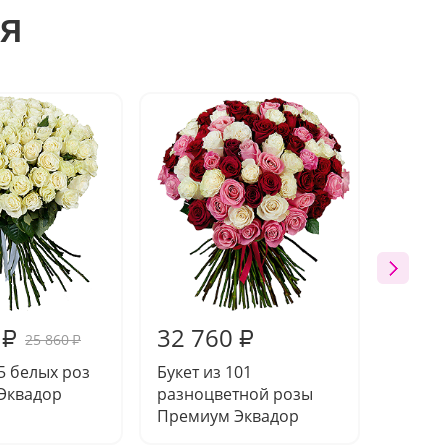
я
32 760
31 2
₽
₽
25 860
₽
75 белых роз
Букет из 101
Букет 
Эквадор
разноцветной розы
белой 
Премиум Эквадор
Преми