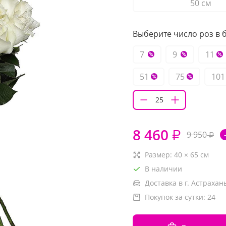
50 см
Выберите число роз в б
7
9
11
51
75
101
8 460
₽
9 950
₽
Размер:
40
×
65
см
В наличии
Доставка в г. Астрахань
Покупок за сутки:
24