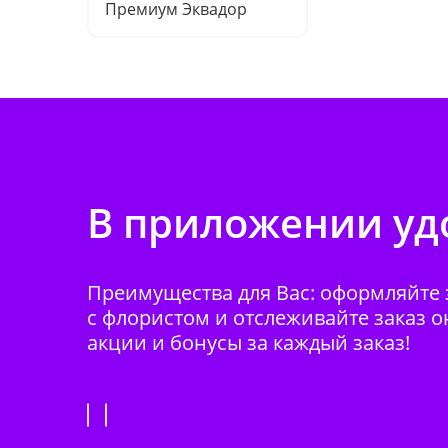
Премиум Эквадор
В приложении удо
Преимущества для Вас: оформляйте з
с флористом и отслеживайте заказ о
акции и бонусы за каждый заказ!