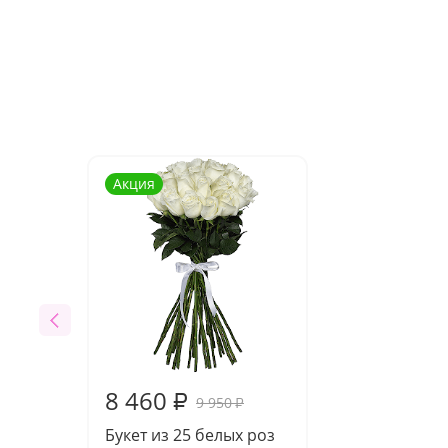
Акция
8 460
₽
9 950
₽
Букет из 25 белых роз