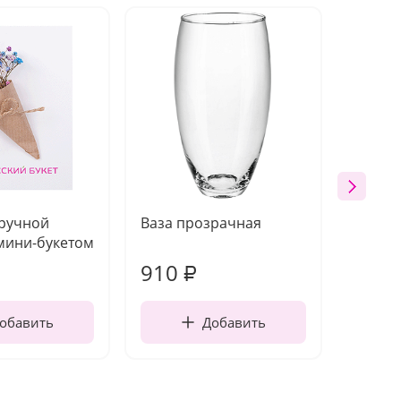
 ручной
Ваза прозрачная
Топпе
мини-букетом
910
150
₽
обавить
Добавить