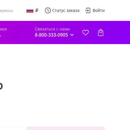
Статус заказа
Войти
ервисы
авки
Связаться с нами
ь
8-800-333-0905
р