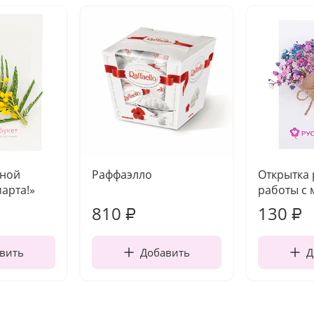
чной
Раффаэлло
Открытка
марта!»
работы с 
810
130
₽
₽
вить
Добавить
Д