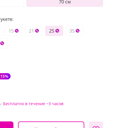
70 см
укете:
15
21
25
35
-15%
:
Бесплатно
в течение ~3 часов