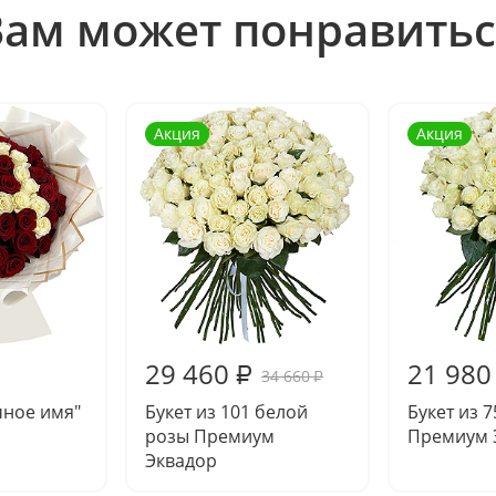
Вам может понравитьс
Акция
Акция
29 460
21 980
₽
34 660
₽
чное имя"
Букет из 101 белой
Букет из 
розы Премиум
Премиум 
Эквадор