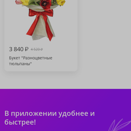
3 840
₽
4 520
₽
Букет "Разноцветные
тюльпаны"
В приложении удобнее и
быстрее!