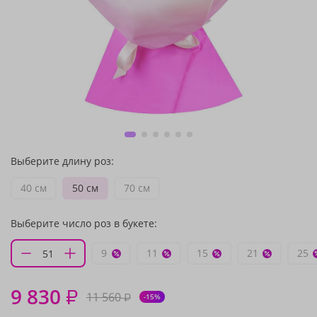
Выберите длину роз:
40 см
50 см
70 см
Выберите число роз в букете:
9
11
15
21
25
9 830
₽
11 560
₽
-15%