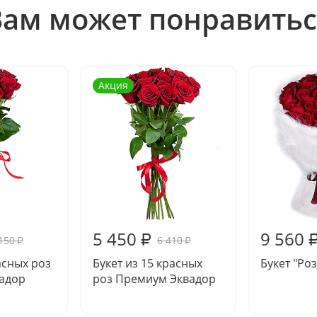
Вам может понравитьс
Акция
5 450
9 560
₽
150
6 410
₽
₽
асных роз
Букет из 15 красных
Букет "Ро
адор
роз Премиум Эквадор