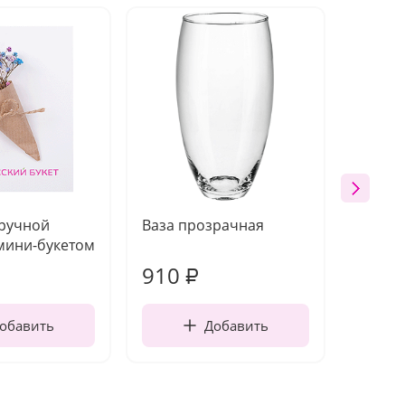
 ручной
Ваза прозрачная
Топпе
мини-букетом
910
150
₽
обавить
Добавить