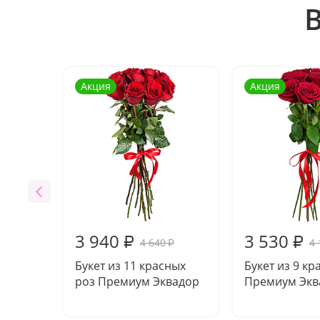
Акция
Акция
3 940
3 530
₽
₽
4 640
4 
₽
Букет из 11 красных
Букет из 9 кр
роз Премиум Эквадор
Премиум Экв