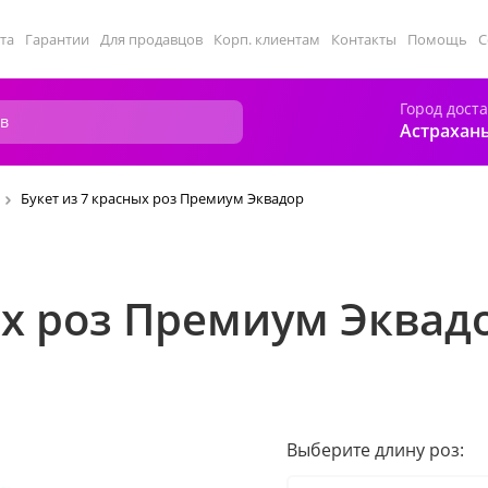
та
Гарантии
Для продавцов
Корп. клиентам
Контакты
Помощь
С
Город дост
Астрахан
Букет из 7 красных роз Премиум Эквадор
ых роз Премиум Эквад
Выберите длину роз: