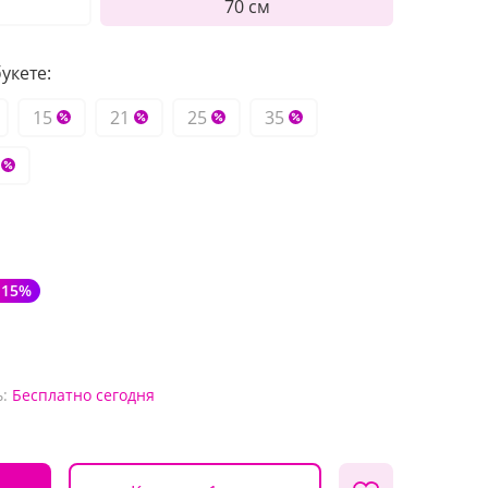
70 см
укете:
15
21
25
35
-15%
:
Бесплатно
сегодня