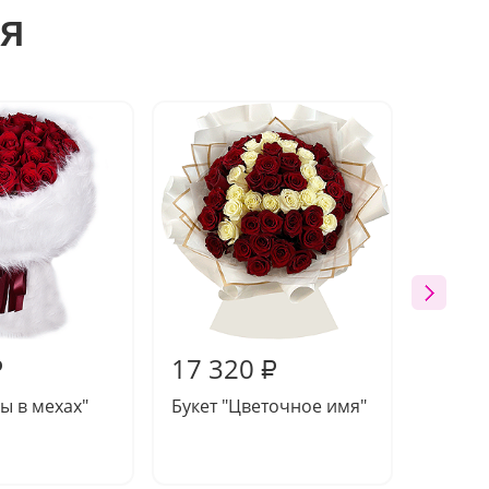
я
Акция
17 320
30 0
₽
₽
зы в мехах"
Букет "Цветочное имя"
Букет 
розы 
Эквад