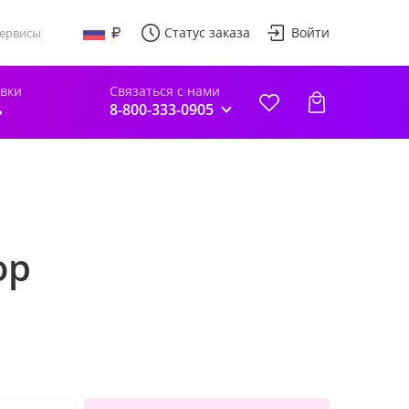
Статус заказа
Войти
ервисы
авки
Связаться с нами
ь
8-800-333-0905
ор