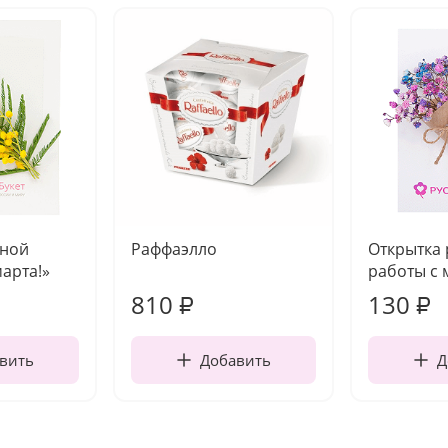
чной
Раффаэлло
Открытка
марта!»
работы с 
810
130
₽
₽
вить
Добавить
Д