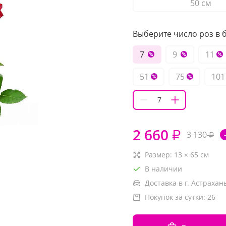
50 см
Выберите число роз в б
7
9
11
51
75
101
2 660
₽
3 130
₽
Размер:
13
×
65
см
В наличии
Доставка в г. Астрахань
Покупок за сутки:
26