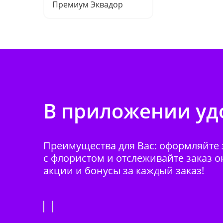
Премиум Эквадор
В приложении удо
Преимущества для Вас: оформляйте з
с флористом и отслеживайте заказ о
акции и бонусы за каждый заказ!