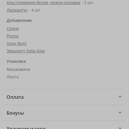
Альстромерия белая, нежно-розовая
- 3 шт.
Лизиантус
- 4 шт.
Добавления
Седум
Рускус
Грин белл
Эвкалипт бэби блю
Упаковка
Мешковина
Лента
Оплата
Бонусы
Хранение и уход