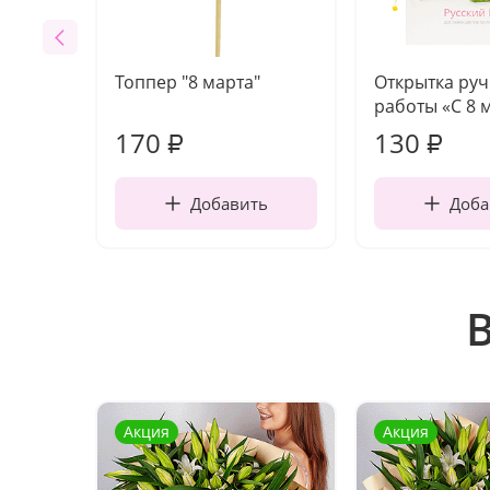
Топпер "8 марта"
Открытка ру
работы «С 8 
170
130
₽
₽
Добавить
Доба
Акция
Акция