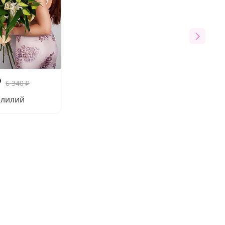
₽
6 340
₽
7 лилий