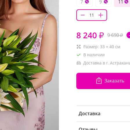
7
9
11
8 240
₽
9 690
₽
Размер:
33
×
40
см
В наличии
Доставка в г. Астрахань
Заказать
Доставка
Отзывы