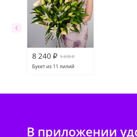
8 240
₽
9 690
₽
Букет из 11 лилий
В приложении удо