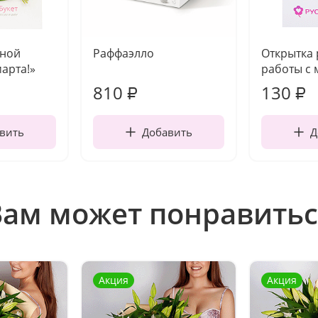
чной
Раффаэлло
Открытка
марта!»
работы с 
810
130
₽
₽
вить
Добавить
Д
Вам может понравитьс
Акция
Акция