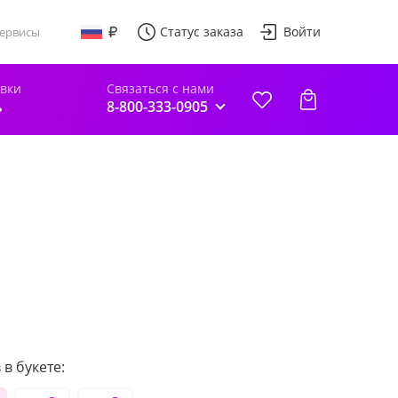
Статус заказа
Войти
ервисы
авки
Связаться с нами
ь
8-800-333-0905
в букете: