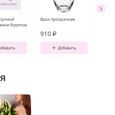
 ручной
Ваза прозрачная
Топпе
мини-букетом
910
150
₽
обавить
Добавить
я