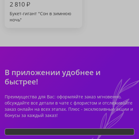
2 810
₽
Букет-гигант "Сон в зимнюю
ночь"
В приложении удобнее и
быстрее!
Преимущества для Вас: оформляйте заказ мгновенно,
обсуждайте все детали в чате с флористом и отслеживайте
заказ онлайн на всех этапах. Плюс - эксклюзивные акции и
бонусы за каждый заказ!