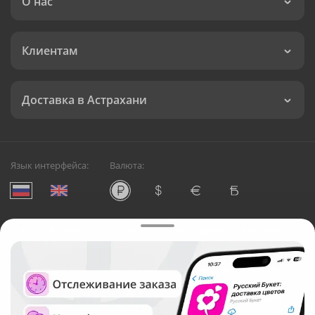
О нас
Клиентам
Доставка в Астрахани
Язык интерфейса:
Валюта:
©
Служба круглосуточной доставки цветов в Астрахани
Русский Букет, 2026
Общество с ограниченной ответственностью «Технология»
ОГРН: 1195476081745, ИНН: 5410081997
Юридический адрес: г. Новосибирск, ул. Ипподромская,
д.42, оф. 3