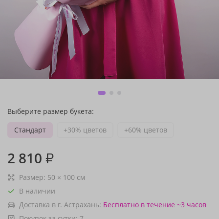
Выберите размер букета:
Стандарт
+30% цветов
+60% цветов
2 810
₽
Размер:
50
×
100
см
В наличии
Доставка в г. Астрахань:
Бесплатно
в течение ~3 часов
Покупок за сутки:
7