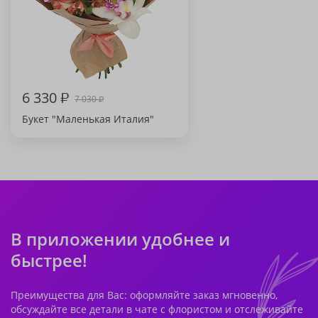
6 330
₽
7 030
₽
Букет "Маленькая Италия"
В приложении удобнее и
быстрее!
Преимущества для Вас: оформляйте заказ мгновенно,
обсуждайте все детали в чате с флористом и отслеживайте