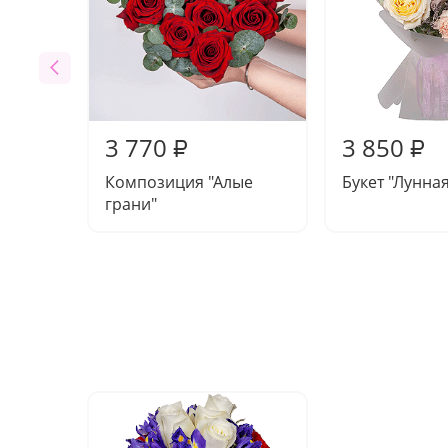
3 770
3 850
₽
₽
Композиция "Алые
Букет "Лунна
грани"