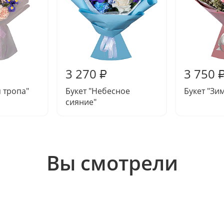
3 270
3 750
₽
я тропа"
Букет "Небесное
Букет "Зи
сияние"
Вы смотрели