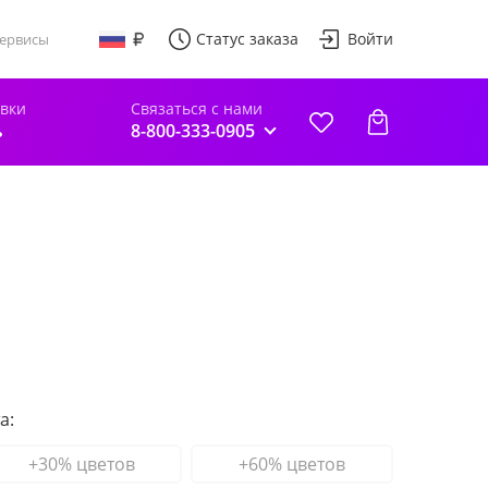
Статус заказа
Войти
ервисы
авки
Связаться с нами
ь
8-800-333-0905
а:
+30% цветов
+60% цветов