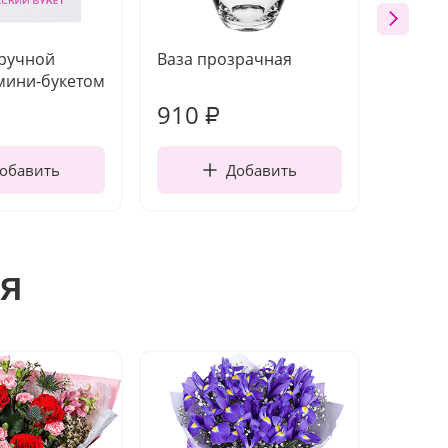
 ручной
Ваза прозрачная
Топпе
мини-букетом
910
150
₽
обавить
Добавить
я