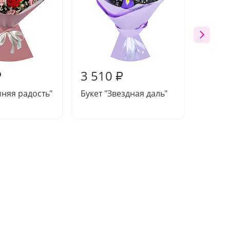
3 510
3 72
₽
₽
мняя радость"
Букет "Звездная даль"
Букет 