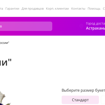
та
Гарантии
Для продавцов
Корп. клиентам
Контакты
Помощь
С
Город дост
Астрахан
оссии"
ии"
Выберите размер букет
Стандарт