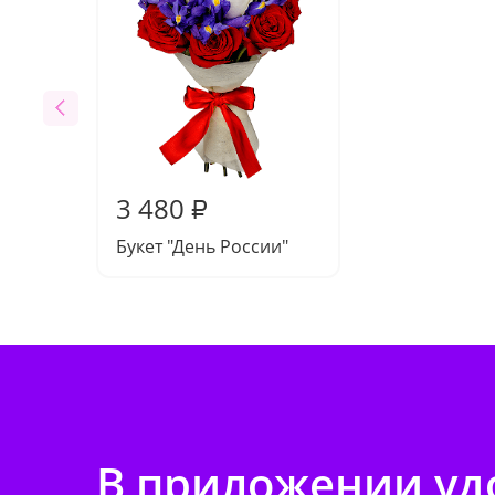
3 480
₽
Букет "День России"
В приложении удо