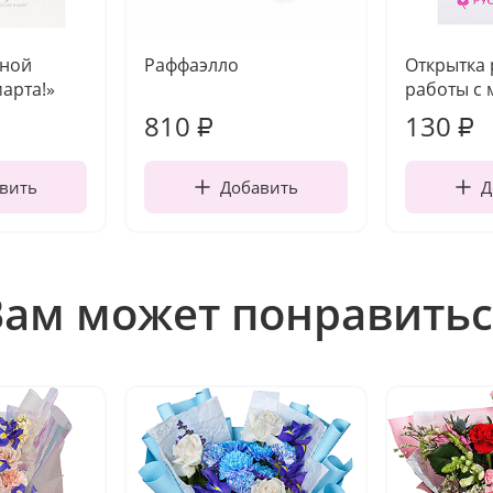
чной
Раффаэлло
Открытка
марта!»
работы с 
810
130
₽
₽
вить
Добавить
Д
Вам может понравитьс