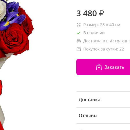
3 480
₽
Размер:
28
×
40
см
В наличии
Доставка в г. Астрахань
Покупок за сутки:
22
Заказать
Доставка
Отзывы