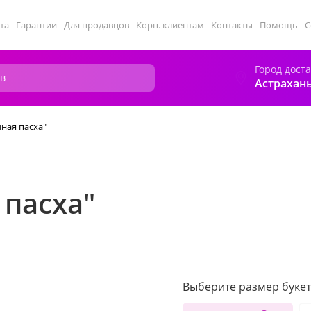
та
Гарантии
Для продавцов
Корп. клиентам
Контакты
Помощь
С
Город дост
Астрахан
чная пасха"
 пасха"
Выберите размер букет