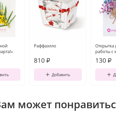
чной
Раффаэлло
Открытка
марта!»
работы с 
810
130
₽
₽
вить
Добавить
Д
Вам может понравитьс