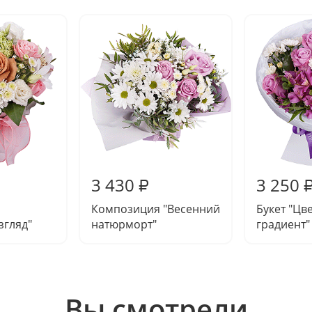
3 430
3 250
₽
Композиция "Весенний
Букет "Цв
згляд"
натюрморт"
градиент"
Вы смотрели