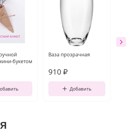
 ручной
Ваза прозрачная
Топпе
мини-букетом
910
150
₽
обавить
Добавить
я