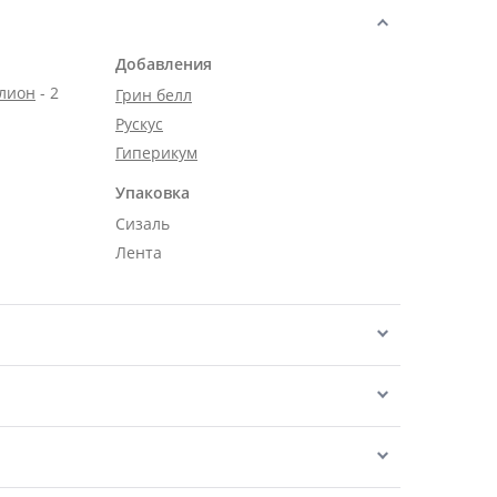
Добавления
алион
- 2
Грин белл
Рускус
Гиперикум
Упаковка
Сизаль
Лента