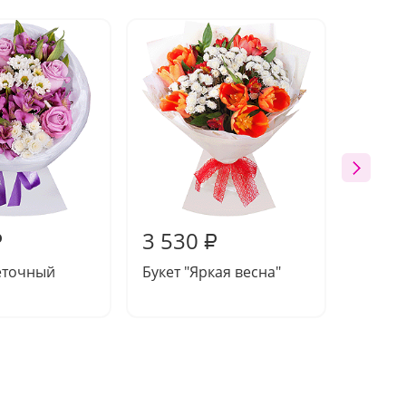
3 530
3 53
₽
₽
еточный
Букет "Яркая весна"
Букет 