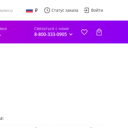
Статус заказа
Войти
ервисы
авки
Связаться с нами
ь
8-800-333-0905
а: