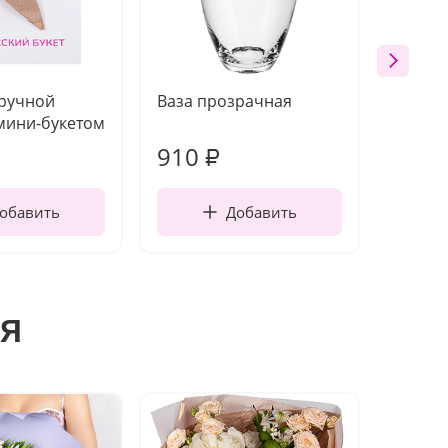
 ручной
Ваза прозрачная
Топпе
мини-букетом
910
150
₽
обавить
Добавить
я