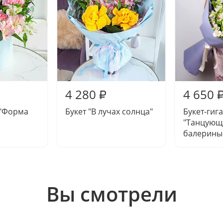
4 280
4 650
₽
"Форма
Букет "В лучах солнца"
Букет-гиг
"Танцующ
балерины
Вы смотрели