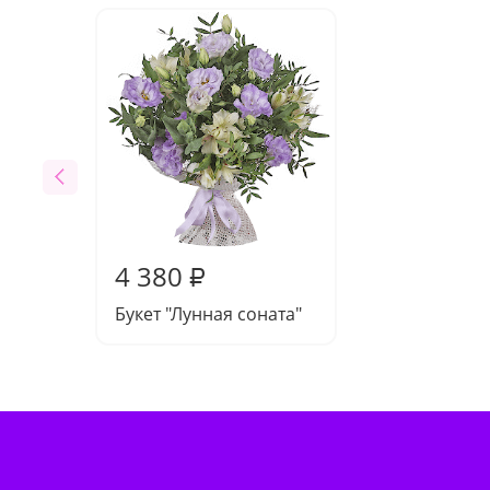
4 380
₽
Букет "Лунная соната"