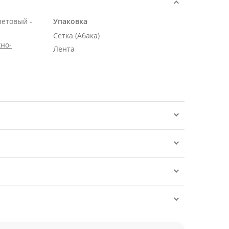
летовый -
Упаковка
Сетка (Абака)
но-
Лента