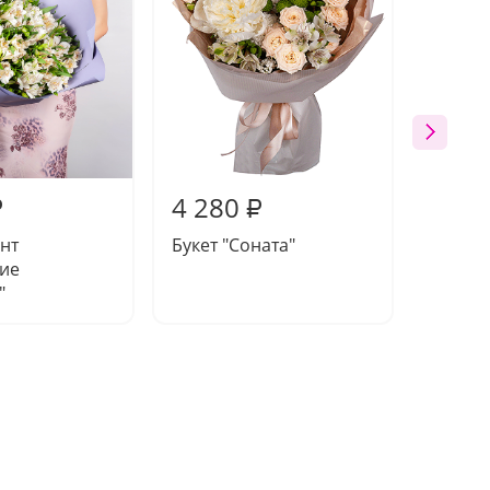
4 280
4 76
₽
₽
ант
Букет "Соната"
Букет 
ие
пионо
"