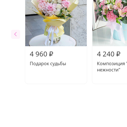
4 960
4 240
₽
₽
Подарок судьбы
Композиция 
нежности"