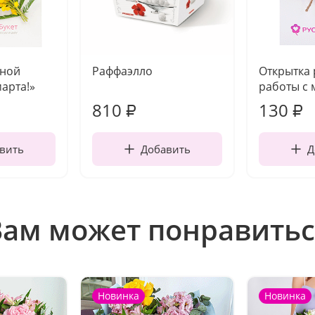
чной
Раффаэлло
Открытка
марта!»
работы с 
810
130
₽
₽
вить
Добавить
Д
Вам может понравитьс
Новинка
Новинка