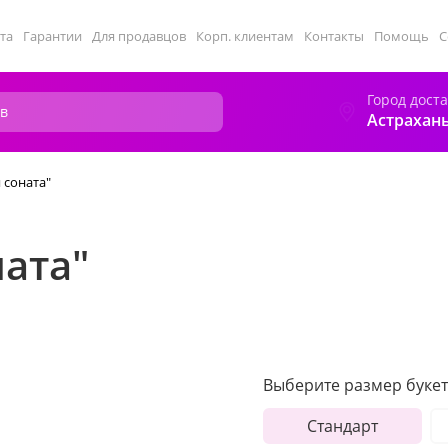
та
Гарантии
Для продавцов
Корп. клиентам
Контакты
Помощь
С
Город дост
Астрахан
 соната"
ната"
Выберите размер букет
Стандарт