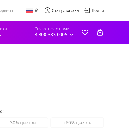
Статус заказа
Войти
ервисы
авки
Связаться с нами
ь
8-800-333-0905
а:
+30% цветов
+60% цветов