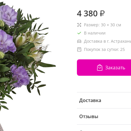
4 380
₽
Размер:
30
×
30
см
В наличии
Доставка в г. Астрахань
Покупок за сутки:
25
Заказать
Доставка
Отзывы