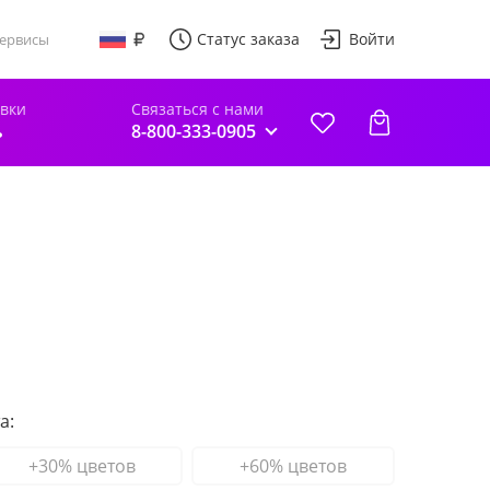
Статус заказа
Войти
ервисы
авки
Связаться с нами
ь
8-800-333-0905
а:
+30% цветов
+60% цветов