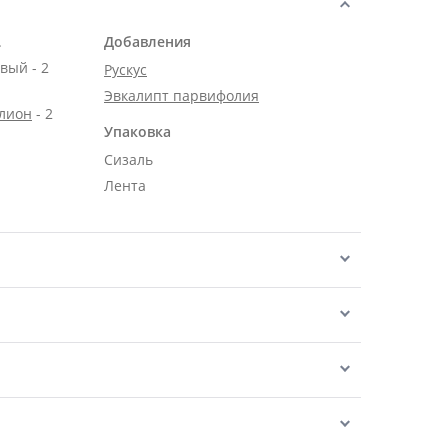
.
Добавления
вый - 2
Рускус
Эвкалипт парвифолия
алион
- 2
Упаковка
Сизаль
Лента