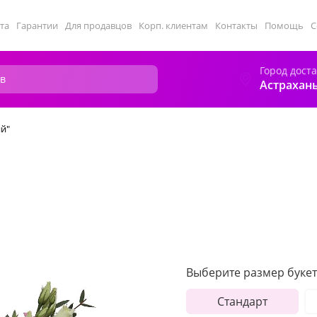
та
Гарантии
Для продавцов
Корп. клиентам
Контакты
Помощь
С
Город дост
Астрахан
ий"
Выберите размер букет
Стандарт