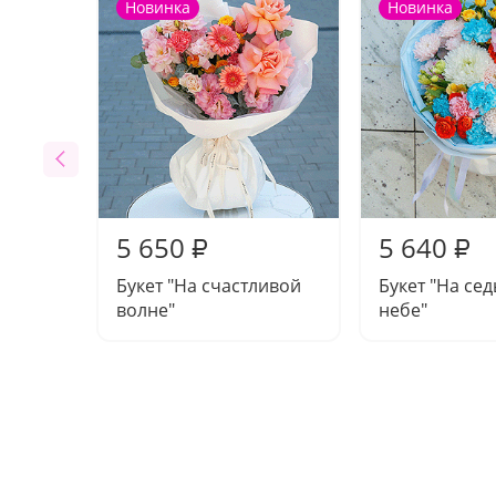
Новинка
Новинка
5 650
5 640
₽
₽
Букет "На счастливой
Букет "На се
волне"
небе"