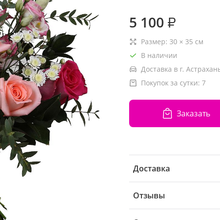
5 100
₽
Размер:
30
×
35
см
В наличии
Доставка в г. Астрахань
Покупок за сутки:
7
Заказать
Доставка
Отзывы