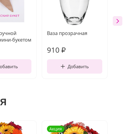
 ручной
Ваза прозрачная
Топпе
мини-букетом
910
150
₽
обавить
Добавить
я
Акция