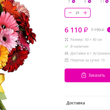
7
9
11
6 110
₽
7 190
₽
Размер:
50
×
40
см
В наличии
Доставка в г. Астрахань
Покупок за сутки:
15
Заказать
Доставка