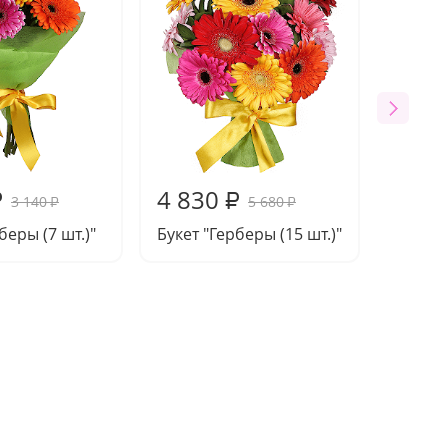
4 830
₽
₽
3 140
5 680
₽
₽
беры (7 шт.)"
Букет "Герберы (15 шт.)"