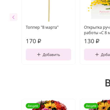
Топпер "8 марта"
Открытка ру
работы «С 8 
170
130
₽
₽
Добавить
Доба
Акция
Акция