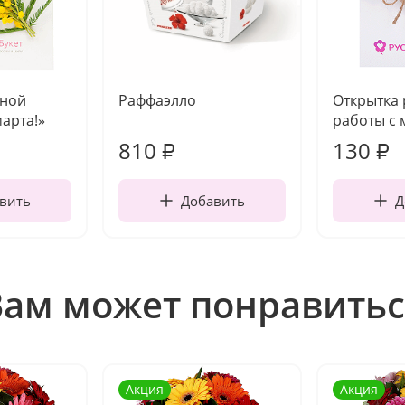
чной
Раффаэлло
Открытка
марта!»
работы с 
810
130
₽
₽
вить
Добавить
Д
Вам может понравитьс
Акция
Акция