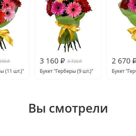
3 160
2 670
₽
290
3 720
₽
₽
ы (11 шт.)"
Букет "Герберы (9 шт.)"
Букет "Гер
Вы смотрели