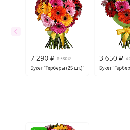
7 290
3 650
₽
₽
8 580
4 
₽
Букет "Герберы (25 шт.)"
Букет "Гербер