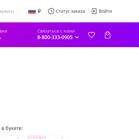
Статус заказа
Войти
ервисы
авки
Связаться с нами
ь
8-800-333-0905
в букете: