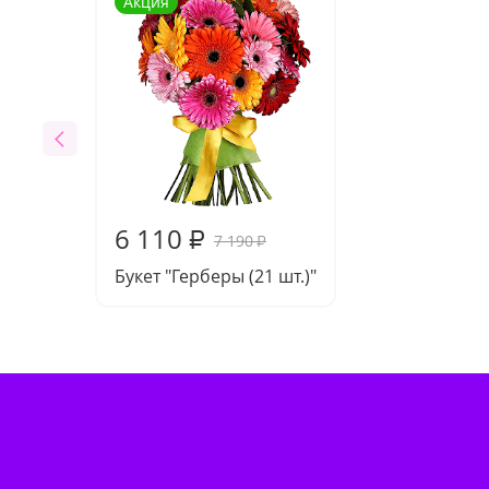
Акция
6 110
₽
7 190
₽
Букет "Герберы (21 шт.)"