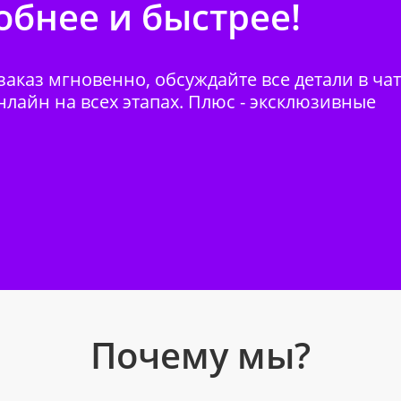
бнее и быстрее!
аказ мгновенно, обсуждайте все детали в ча
нлайн на всех этапах. Плюс - эксклюзивные
Почему мы?